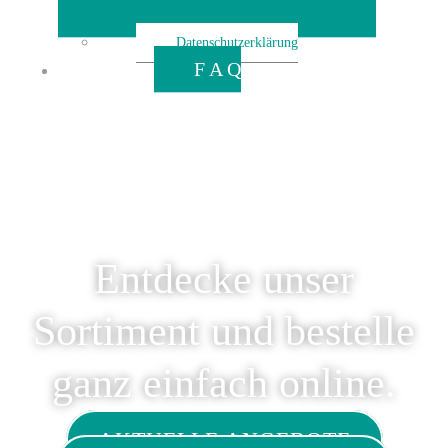
Datenschutzerklärung
F A Q
© 2026 Biohofladen Zahren in Engelsdorf | Wir sind
Bio.. Made with love by IT-Solutions Christian
Hammes
Entdecke unser
Sortiment und bestelle
ganz einfach online.
AKTUELLE ANGEBOTE